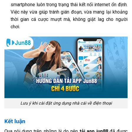
smartphone luôn trong trạng thái kết nối internet ổn định.
Việc này vừa giúp tránh gián đoạn, vừa mang lại khoảng
thời gian cá cược mượt mà, không giật lag cho người
chơi.
Lưu ý khi cài đặt ứng dụng nhà cái về điện thoại
Kết luận
Qua nội dung trên, những lý do nên
tải app jun88
đã được