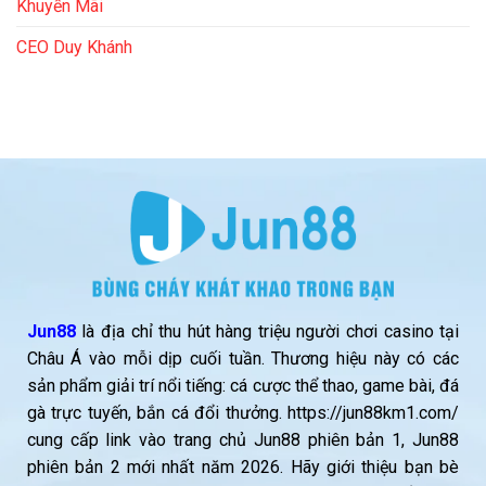
Khuyến Mãi
CEO Duy Khánh
Jun88
là địa chỉ thu hút hàng triệu người chơi casino tại
Châu Á vào mỗi dịp cuối tuần. Thương hiệu này có các
sản phẩm giải trí nổi tiếng: cá cược thể thao, game bài, đá
gà trực tuyến, bắn cá đổi thưởng. https://jun88km1.com/
cung cấp link vào trang chủ Jun88 phiên bản 1, Jun88
phiên bản 2 mới nhất năm 2026. Hãy giới thiệu bạn bè