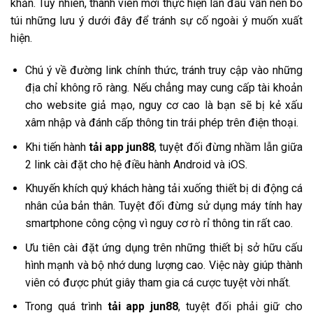
khăn. Tuy nhiên, thành viên mới thực hiện lần đầu vẫn nên bỏ
túi những lưu ý dưới đây để tránh sự cố ngoài ý muốn xuất
hiện.
Chú ý về đường link chính thức, tránh truy cập vào những
địa chỉ không rõ ràng. Nếu chẳng may cung cấp tài khoản
cho website giả mạo, nguy cơ cao là bạn sẽ bị kẻ xấu
xâm nhập và đánh cấp thông tin trái phép trên điện thoại.
Khi tiến hành
tải app jun88
, tuyệt đối đừng nhầm lẫn giữa
2 link cài đặt cho hệ điều hành Android và iOS.
Khuyến khích quý khách hàng tải xuống thiết bị di động cá
nhân của bản thân. Tuyệt đối đừng sử dụng máy tính hay
smartphone công cộng vì nguy cơ rò rỉ thông tin rất cao.
Ưu tiên cài đặt ứng dụng trên những thiết bị sở hữu cấu
hình mạnh và bộ nhớ dung lượng cao. Việc này giúp thành
viên có được phút giây tham gia cá cược tuyệt vời nhất.
Trong quá trình
tải app jun88
, tuyệt đối phải giữ cho