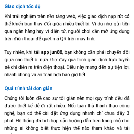
Giao dịch tốc độ
Khi trải nghiệm trên nền tảng web, việc giao dịch nạp rút có
thể khiến bạn thay đổi giữa nhiều thiết bị. Ví dụ như gửi tiền
qua ngân hàng hay ví điện tử, người chơi cần mở ứng dụng
trên điện thoại để quét mã QR trên máy tính.
Tuy nhiên, khi
tải app jun88
, bạn không cần phải chuyển đổi
giữa các thiết bị nữa. Giờ đây quá trình giao dịch trực tuyến
sẽ chỉ diễn ra trên điện thoại. Điều này mang đến sự tiện lợi,
nhanh chóng và an toàn hơn bao giờ hết.
Quá trình tải đơn giản
Chúng tôi luôn đề cao sự tối giản nên mọi quy trình đều đã
được thiết kế dễ đi rất nhiều. Nếu tuân thủ thành thạo công
nghệ, bạn có thể cài đặt ứng dụng nhanh chỉ chưa đầy 3
phút. Hệ thống đã tích hợp sẵn hướng dẫn trên trang chủ cho
những ai không biết thực hiện thế nào tham khảo và tải