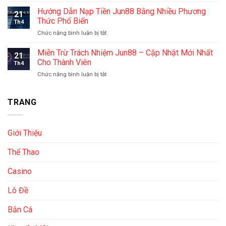
Gọn
Dẫn
Hướng Dẫn Nạp Tiền Jun88 Bằng Nhiều Phương
Lẹ
21
Rút
Với
Thức Phổ Biến
Th4
Tiền
Vài
ở
Chức năng bình luận bị tắt
Jun88
Bước
Hướng
Chi
Nhanh
Dẫn
Miễn Trừ Trách Nhiệm Jun88 – Cập Nhật Mới Nhất
Tiết
Chóng
21
Nạp
Và
Cho Thành Viên
Th4
Tiền
An
ở
Chức năng bình luận bị tắt
Jun88
Toàn
Miễn
Bằng
Cho
Trừ
Nhiều
Hội
Trách
TRANG
Phương
Viên
Nhiệm
Thức
Jun88
Phổ
–
Biến
Giới Thiệu
Cập
Nhật
Thể Thao
Mới
Nhất
Cho
Casino
Thành
Viên
Lô Đề
Bắn Cá