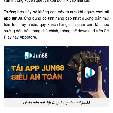
vẫn thường xuyên quét và xóa bỏ link vào nhà cái.
Trường hợp này sẽ không còn xảy ra nữa khi người chơi
tải
app jun88
. Ứng dụng có tính năng cập nhật đường dẫn mới
liên tục. Tuy nhiên, quý khách hàng cần phải cài đặt theo
hướng dẫn trên trang chủ chính, không thể download trên CH
Play hay Appstore.
Lý do nên cài đặt ứng dụng nhà cái jun88