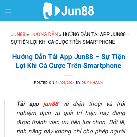
Skip
to
content
JUN88
»
HƯỚNG DẪN
»
HƯỚNG DẪN TẢI APP JUN88 –
SỰ TIỆN LỢI KHI CÁ CƯỢC TRÊN SMARTPHONE
Hướng Dẫn Tải App Jun88 – Sự Tiện
Lợi Khi Cá Cược Trên Smartphone
POSTED ON
21/04/2024
BY
DUY KHÁNH
Tải app
jun88
về điện thoại và trải
nghiệm dịch vụ giải trí hiện nay đang
được thành viên ưu tiên lựa chọn. Bởi lẽ,
tính năng này không chỉ cho phép người