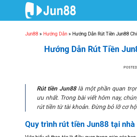
Skip
to
content
Jun88
»
Hướng Dẫn
»
Hướng Dẫn Rút Tiền Jun88 Chi
Hướng Dẫn Rút Tiền Jun8
POSTE
Rút tiền Jun88
là một phần quan trọng
ưu nhất. Trong bài viết hôm nay, chún
rút tiền từ tài khoản. Đừng bỏ lỡ cơ hộ
Quy trình rút tiền Jun88 tại nhà