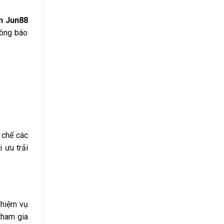
ền Jun88
hông báo
 chế các
i ưu trải
Nhiệm vụ
tham gia