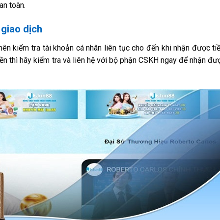
an toàn.
 giao dịch
nên kiểm tra tài khoản cá nhân liên tục cho đến khi nhận được ti
n thì hãy kiểm tra và liên hệ với bộ phận CSKH ngay để nhận đượ