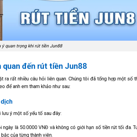
 ý quan trọng khi rút tiền Jun88
n quan đến rút tiền Jun88
ặt ra rất nhiều câu hỏi liên quan. Chúng tôi đã tổng hợp một số 
 theo để anh em tham khảo như sau:
 dịch
i lưu ý một số yếu tố sau đây:
mỗi ngày là 50.0000 VNĐ và không có giới hạn số tiền rút tối đa. T
 bậc của từng thành viên.