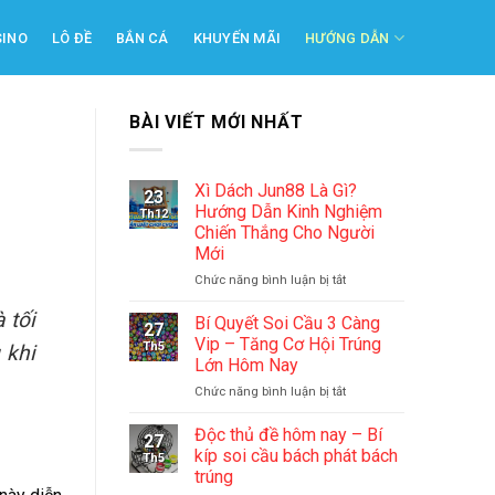
SINO
LÔ ĐỀ
BẮN CÁ
KHUYẾN MÃI
HƯỚNG DẪN
BÀI VIẾT MỚI NHẤT
Xì Dách Jun88 Là Gì?
23
Hướng Dẫn Kinh Nghiệm
Th12
Chiến Thắng Cho Người
Mới
ở
Chức năng bình luận bị tắt
Xì
 tối
Dách
Bí Quyết Soi Cầu 3 Càng
27
Jun88
Vip – Tăng Cơ Hội Trúng
Th5
 khi
Là
Lớn Hôm Nay
Gì?
ở
Chức năng bình luận bị tắt
Hướng
Bí
Dẫn
Quyết
Kinh
Độc thủ đề hôm nay – Bí
27
Soi
Nghiệm
kíp soi cầu bách phát bách
Th5
Cầu
Chiến
trúng
3
Thắng