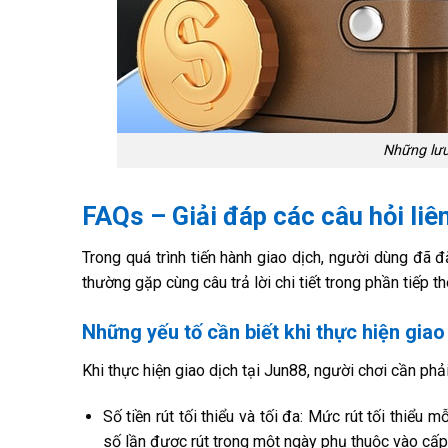
Những lưu
FAQs – Giải đáp các câu hỏi liê
Trong quá trình tiến hành giao dịch, người dùng đã đ
thường gặp cùng câu trả lời chi tiết trong phần tiếp
Những yếu tố cần biết khi thực hiện giao
Khi thực hiện giao dịch tại Jun88, người chơi cần phả
Số tiền rút tối thiểu và tối đa: Mức rút tối thiểu 
số lần được rút trong một ngày phụ thuộc vào cấp