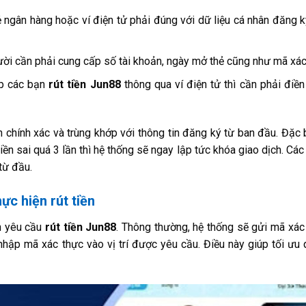
hẻ ngân hàng hoặc ví điện tử phải đúng với dữ liệu cá nhân đăng 
gười cần phải cung cấp số tài khoản, ngày mở thẻ cũng như mã xác
ợp các bạn
rút tiền Jun88
thông qua ví điện tử thì cần phải điền
chính xác và trùng khớp với thông tin đăng ký từ ban đầu. Đặc b
iền sai quá 3 lần thì hệ thống sẽ ngay lập tức khóa giao dịch. Cá
từ đầu.
ực hiện rút tiền
ận yêu cầu
rút tiền Jun88
. Thông thường, hệ thống sẽ gửi mã xác
nhập mã xác thực vào vị trí được yêu cầu. Điều này giúp tối ưu q