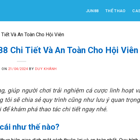
JUN88
THỂ THAO
CA
 Tiết Và An Toàn Cho Hội Viên
8 Chi Tiết Và An Toàn Cho Hội Viên
D ON
21/04/2024
BY
DUY KHÁNH
, giúp người chơi trải nghiệm cá cược linh hoạt và
g tôi sẽ chia sẻ quy trình cũng như lưu ý quan trọng
i để khám phá thao tác chi tiết ngay nhé.
 cái như thế nào?