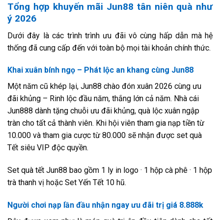
Tổng hợp khuyến mãi Jun88 tân niên quà như
ý 2026
Dưới đây là các trình trình ưu đãi vô cùng hấp dẫn mà hệ
thống đã cung cấp đến với toàn bộ mọi tài khoản chính thức.
Khai xuân bính ngọ – Phát lộc an khang cùng Jun88
Một năm cũ khép lại, Jun88 chào đón xuân 2026 cùng ưu
đãi khủng – Rinh lộc đầu năm, thắng lớn cả năm. Nhà cái
Jun888 dành tặng chuỗi ưu đãi khủng, quà lộc xuân ngập
tràn cho tất cả thành viên. Khi hội viên tham gia nạp tiền từ
10.000 và tham gia cược từ 80.000 sẽ nhận được set quà
Tết siêu VIP độc quyền.
Set quà tết Jun88 bao gồm 1 ly in logo · 1 hộp cà phê · 1 hộp
trà thanh vị hoặc Set Yến Tết 10 hũ.
Người chơi nạp lần đầu nhận ngay ưu đãi trị giá 8.888k