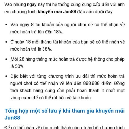
Vào những ngày này thì hệ thống cũng cung cấp đến với anh
em chương trình
khuyến mãi Jun88
đặc sắc dưới đây.
Vào ngày 8 tài khoản của người chơi sẽ có thể nhận về
mức hoàn trả lên đến 18%.
Ở ngày 18 mỗi tháng tài khoản của bạn sẽ có thể nhận về
mức hoàn trả là 38%.
Mỗi 28 hàng tháng mức hoàn trả được hệ thống cho phép
là 50%.
Đặc biệt với từng chương trình ưu đãi thì mức hoàn trả
người chơi có thể nhận về lên đến 888.888 điểm. Đồng
thời khách hàng cũng cần phải hoàn thành ít nhất một
vòng cược để có thể rút tiền về tài khoản.
Tổng hợp một số lưu ý khi tham gia khuyến mãi
Jun88
Để có thể nhận về cho mình thành công toàn bộ chương trình