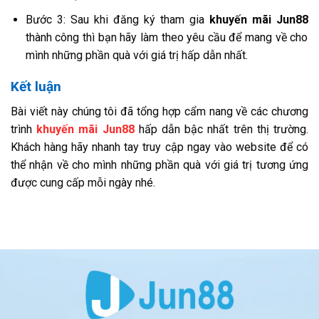
Bước 3: Sau khi đăng ký tham gia
khuyến mãi Jun88
thành công thì bạn hãy làm theo yêu cầu để mang về cho
mình những phần quà với giá trị hấp dẫn nhất.
Kết luận
Bài viết này chúng tôi đã tổng hợp cẩm nang về các chương
trình
khuyến mãi Jun88
hấp dẫn bậc nhất trên thị trường.
Khách hàng hãy nhanh tay truy cập ngay vào website để có
thể nhận về cho mình những phần quà với giá trị tương ứng
được cung cấp mỗi ngày nhé.