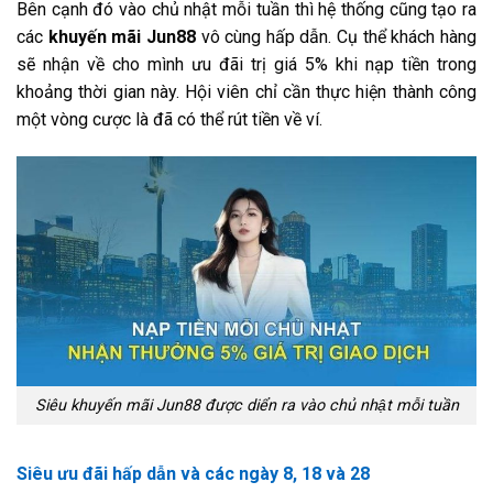
Bên cạnh đó vào chủ nhật mỗi tuần thì hệ thống cũng tạo ra
các
khuyến mãi Jun88
vô cùng hấp dẫn. Cụ thể khách hàng
sẽ nhận về cho mình ưu đãi trị giá 5% khi nạp tiền trong
khoảng thời gian này. Hội viên chỉ cần thực hiện thành công
một vòng cược là đã có thể rút tiền về ví.
Siêu khuyến mãi Jun88 được diển ra vào chủ nhật mỗi tuần
Siêu ưu đãi hấp dẫn và các ngày 8, 18 và 28