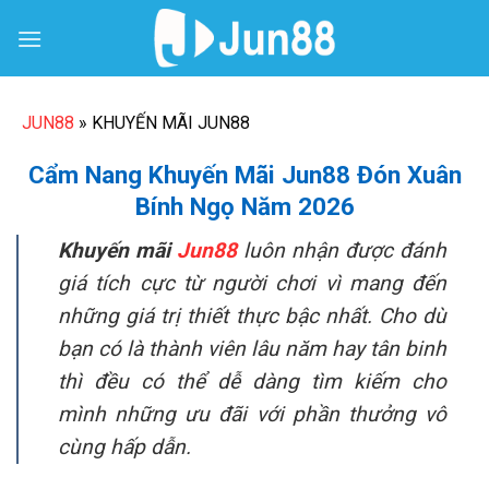
Skip
to
content
JUN88
»
KHUYẾN MÃI JUN88
Cẩm Nang Khuyến Mãi Jun88 Đón Xuân
Bính Ngọ Năm 2026
Khuyến mãi
Jun88
luôn nhận được đánh
giá tích cực từ người chơi vì mang đến
những giá trị thiết thực bậc nhất. Cho dù
bạn có là thành viên lâu năm hay tân binh
thì đều có thể dễ dàng tìm kiếm cho
mình những ưu đãi với phần thưởng vô
cùng hấp dẫn.