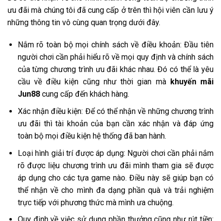
ưu đãi mà chúng tôi đã cung cấp ở trên thì hội viên cần lưu ý
những thông tin vô cùng quan trọng dưới đây.
Nắm rõ toàn bộ mọi chính sách về điều khoản: Đầu tiên
người chơi cần phải hiểu rõ về mọi quy định và chính sách
của từng chương trình ưu đãi khác nhau. Đó có thể là yêu
cầu về điều kiện cũng như thời gian mà
khuyến mãi
Jun88
cung cấp đến khách hàng.
Xác nhận điều kiện: Để có thể nhận về những chương trình
ưu đãi thì tài khoản của bạn cần xác nhận và đáp ứng
toàn bộ mọi điều kiện hệ thống đã ban hành.
Loại hình giải trí được áp dụng: Người chơi cần phải nắm
rõ được liệu chương trình ưu đãi mình tham gia sẽ được
áp dụng cho các tựa game nào. Điều này sẽ giúp bạn có
thể nhận về cho mình đa dạng phần quà và trải nghiệm
trực tiếp với phương thức mà mình ưa chuộng.
Quy định về việc sử dụng phần thưởng cũng như rút tiền: