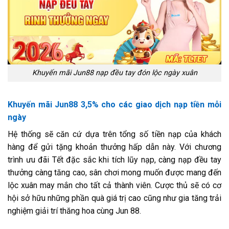
Khuyến mãi Jun88 nạp đều tay đón lộc ngày xuân
Khuyến mãi Jun88 3,5% cho các giao dịch nạp tiền mỗi
ngày
Hệ thống sẽ căn cứ dựa trên tổng số tiền nạp của khách
hàng để gửi tặng khoản thưởng hấp dẫn này. Với chương
trình ưu đãi Tết đặc sắc khi tích lũy nạp, càng nạp đều tay
thưởng càng tăng cao, sân chơi mong muốn được mang đến
lộc xuân may mắn cho tất cả thành viên. Cược thủ sẽ có cơ
hội sở hữu những phần quà giá trị cao cũng như gia tăng trải
nghiệm giải trí thăng hoa cùng Jun 88.