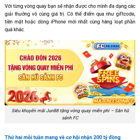
Với từng vòng quay bạn sẽ nhận được cho mình đa dạng các
giải thưởng vô cùng giá trị. Có thể điểm qua như giftcode,
tiền mặt hoặc dòng iPhone mới nhất cùng hàng loạt phần
quà khác.
Siêu khuyến mãi Jun88 tặng vòng quay miễn phí – Săn hũ
sảnh FC
Thứ hai mỗi tuần mang về cơ hội nhận 200 tỷ đồng