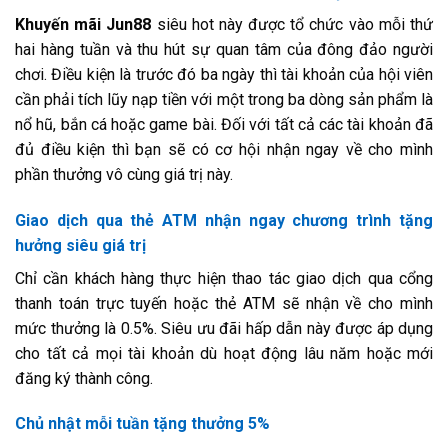
Khuyến mãi Jun88
siêu hot này được tổ chức vào mỗi thứ
hai hàng tuần và thu hút sự quan tâm của đông đảo người
chơi. Điều kiện là trước đó ba ngày thì tài khoản của hội viên
cần phải tích lũy nạp tiền với một trong ba dòng sản phẩm là
nổ hũ, bắn cá hoặc game bài. Đối với tất cả các tài khoản đã
đủ điều kiện thì bạn sẽ có cơ hội nhận ngay về cho mình
phần thưởng vô cùng giá trị này.
Giao dịch qua thẻ ATM nhận ngay chương trình tặng
hưởng siêu giá trị
Chỉ cần khách hàng thực hiện thao tác giao dịch qua cổng
thanh toán trực tuyến hoặc thẻ ATM sẽ nhận về cho mình
mức thưởng là 0.5%. Siêu ưu đãi hấp dẫn này được áp dụng
cho tất cả mọi tài khoản dù hoạt động lâu năm hoặc mới
đăng ký thành công.
Chủ nhật mỗi tuần tặng thưởng 5%