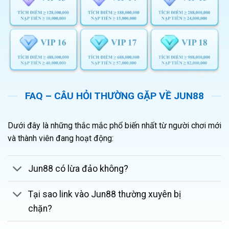
FAQ – CÂU HỎI THƯỜNG GẶP VỀ JUN88
Dưới đây là những thắc mắc phổ biến nhất từ người chơi mới
và thành viên đang hoạt động:
Jun88 có lừa đảo không?
Tại sao link vào Jun88 thường xuyên bị
chặn?