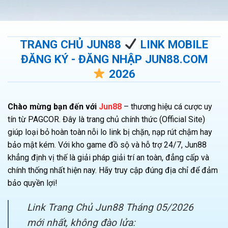
TRANG CHỦ JUN88
LINK MOBILE
ĐĂNG KÝ - ĐĂNG NHẬP JUN88.COM
2026
Chào mừng bạn đến với
Jun88
– thương hiệu cá cược uy
tín từ PAGCOR. Đây là trang chủ chính thức (Official Site)
giúp loại bỏ hoàn toàn nỗi lo link bị chặn, nạp rút chậm hay
bảo mật kém. Với kho game đồ sộ và hỗ trợ 24/7, Jun88
khẳng định vị thế là giải pháp giải trí an toàn, đẳng cấp và
chính thống nhất hiện nay. Hãy truy cập đúng địa chỉ để đảm
bảo quyền lợi!
Link Trang Chủ Jun88 Tháng 05/2026
mới nhất, không đào lửa: