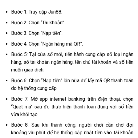
Bước 1: Truy cập Jun88.
Bước 2: Chọn “Tài khoản”.
Bước 3: Chọn “Nạp tiền”.
Bước 4: Chọn “Ngân hàng mã QR”.
Bước 5: Tại cửa sổ mới, tiến hành cung cấp số loại ngân
hàng, số tài khoản ngân hàng, tên chủ tài khoản và số tiền
muốn giao dịch.
Bước 6: Chọn “Nạp tiền” lần nữa để lấy mã QR thanh toán
do hệ thống cung cấp.
Bước 7: Mở app internet banking trên điện thoại, chọn
“Quét mã” sau đó thực hiện thanh toán đúng với số tiền
vừa khởi tạo.
Bước 8: Sau khi thành công, người chơi cần chờ đợi
khoảng vài phút để hệ thống cập nhật tiền vào tài khoản