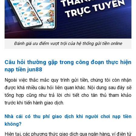
Đánh giá ưu điểm vượt trội của hệ thống gửi tiền online
Câu hỏi thường gặp trong công đoạn thực hiện
nạp tiền jun88
Ngoài việc thắc mắc quy trình gửi tiền, chúng tôi còn nhận
được khá nhiều câu hỏi liên quan khác. Nội dung sau đây sẽ
tổng hợp cũng như trả lời chi tiết cho tân thủ tham khảo
trước khi tiến hành giao dịch.
Nhà cái có thu phí giao dịch khi người chơi nạp tiền
không?
Hiện tại, các phương thức giao dịch qua ngân hàng, ví điện tử