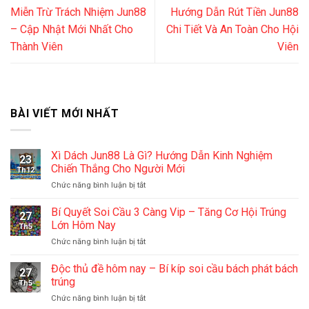
Miễn Trừ Trách Nhiệm Jun88
Hướng Dẫn Rút Tiền Jun88
– Cập Nhật Mới Nhất Cho
Chi Tiết Và An Toàn Cho Hội
Thành Viên
Viên
BÀI VIẾT MỚI NHẤT
Xì Dách Jun88 Là Gì? Hướng Dẫn Kinh Nghiệm
23
Chiến Thắng Cho Người Mới
Th12
ở
Chức năng bình luận bị tắt
Xì
Dách
Bí Quyết Soi Cầu 3 Càng Vip – Tăng Cơ Hội Trúng
27
Jun88
Lớn Hôm Nay
Th5
Là
ở
Chức năng bình luận bị tắt
Gì?
Bí
Hướng
Quyết
Độc thủ đề hôm nay – Bí kíp soi cầu bách phát bách
Dẫn
27
Soi
Kinh
trúng
Th5
Cầu
Nghiệm
ở
Chức năng bình luận bị tắt
3
Chiến