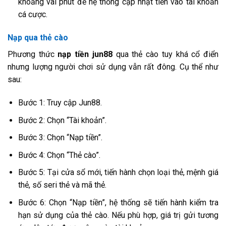
khoảng vài phút để hệ thống cập nhật tiền vào tài khoản
cá cược.
Nạp qua thẻ cào
Phương thức
nạp tiền jun88
qua thẻ cào tuy khá cổ điển
nhưng lượng người chơi sử dụng vẫn rất đông. Cụ thể như
sau:
Bước 1: Truy cập Jun88.
Bước 2: Chọn “Tài khoản”.
Bước 3: Chọn “Nạp tiền”.
Bước 4: Chọn “Thẻ cào”.
Bước 5: Tại cửa sổ mới, tiến hành chọn loại thẻ, mệnh giá
thẻ, số seri thẻ và mã thẻ.
Bước 6: Chọn “Nạp tiền”, hệ thống sẽ tiến hành kiểm tra
hạn sử dụng của thẻ cào. Nếu phù hợp, giá trị gửi tương