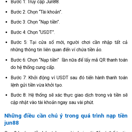
Bước 1: Truy cập Jun88.
Bước 2: Chọn “Tài khoản”.
Bước 3: Chọn “Nạp tiền”.
Bước 4: Chọn “USDT”.
Bước 5: Tại cửa sổ mới, người chơi cần nhập tất cả
những thông tin liên quan đến ví chứa tiền ảo.
Bước 6: Chọn “Nạp tiền” lần nữa để lấy mã QR thanh toán
do hệ thống cung cấp.
Bước 7: Khởi động ví USDT sau đó tiến hành thanh toán
lệnh gửi tiền vừa khởi tạo.
Bước 8: Hệ thống sẽ xác thực giao dịch trong và tiền sẽ
cập nhật vào tài khoản ngay sau vài phút.
Những điều cần chú ý trong quá trình nạp tiền
jun88