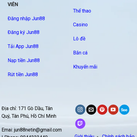
VIÊN
Thể thao
Đăng nhập Jun88
Casino
Đăng ký Jun88
Lô đề
Tải App Jun88
Bắn cá
Nạp tiền Jun88
Khuyến mãi
Rút tiền Jun88
Địa chỉ: 171 Gò Dầu, Tân
Quý, Tân Phú, Hồ Chí Minh
Emai:
jun88netin@gmail.com
Giới thiệu
-
Chính sách bảo