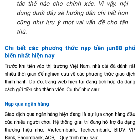
tác thế nào cho chính xác. Vì vậy, nội
dung dưới đây sẽ hướng dẫn chi tiết hơn
cũng như lưu ý một vài vấn đề cho tân
thủ.
Chi tiết các phương thức nạp tiền jun88 phổ
biến nhất hiện nay
Trước khi tiến vào thị trường Việt Nam, nhà cái đã dành rất
nhiều thời gian để nghiên cứu về các phương thức giao dịch
thịnh hành. Do đó, trang web hiện tại đang tích hợp đa dạng
cách gửi tiền cho thành viên. Cụ thể như sau:
Nạp qua ngân hàng
Giao dịch qua ngân hàng hiện đang là sự lựa chọn hàng đầu
của nhiều người chơi. Hệ thống giải trí đang hỗ trợ đa dạng
thương hiệu như: Vietcombank, Techcombank, BIDV, VP
Bank, Sacombank, ACB,… Quy trình như sau: