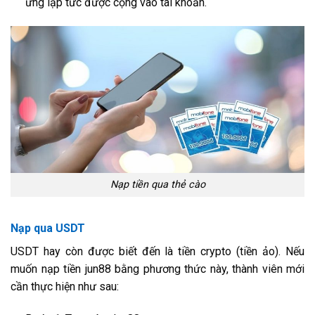
ứng lập tức được cộng vào tài khoản.
Nạp tiền qua thẻ cào
Nạp qua USDT
USDT hay còn được biết đến là tiền crypto (tiền ảo). Nếu
muốn nạp tiền jun88 bằng phương thức này, thành viên mới
cần thực hiện như sau: