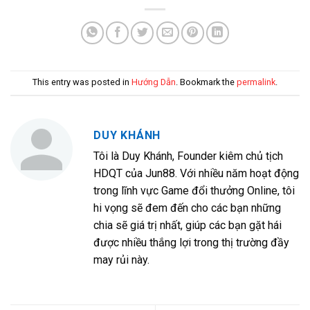
This entry was posted in
Hướng Dẫn
. Bookmark the
permalink
.
DUY KHÁNH
Tôi là Duy Khánh, Founder kiêm chủ tịch
HDQT của Jun88. Với nhiều năm hoạt động
trong lĩnh vực Game đổi thưởng Online, tôi
hi vọng sẽ đem đến cho các bạn những
chia sẽ giá trị nhất, giúp các bạn gặt hái
được nhiều thắng lợi trong thị trường đầy
may rủi này.