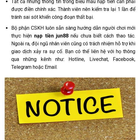
Tất cả những thông tin trong biểu mẫu nạp tiền cần phải
được điền chính xác. Thành viên nên kiểm tra lại 1 lần để
tránh sai sót khiến công đoạn thất bại.
Bộ phận CSKH luôn sẵn sàng hướng dẫn người chơi mới
thực hiện
nạp tiền jun88
nếu chưa biết cách thao tác.
Ngoài ra, đội ngũ nhân viên cũng có trách nhiệm hỗ trợ khi
giao dịch xảy ra sự cố. Bạn có thể liên hệ với họ thông
qua những kênh như: Hotline, Livechat, Facebook,
Telegram hoặc Email.