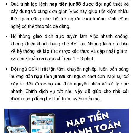
Quá trình lập lệnh
nạp tiền jun88
được đội ngũ thiết kế
xây dựng vô cùng đơn giản. Việc này giúp tiết kiệm nhiều
thời gian cũng như hỗ trợ người chơi không rành công
nghệ có thể thao tác dễ dàng.
Hệ thống giao dịch trực tuyến làm việc nhanh chóng,
không khiến khách hàng chờ đợi lâu. Những lệnh gửi tiền
về hệ thống sẽ lập tức được xác thực và cập nhật giá trị
vào tài khoản cá cược chỉ sau 1 – 3 phút.
Đội ngũ CSKH rất tận tâm, chuyên nghiệp, luôn sẵn sàng
hướng dẫn
nạp tiền jun88
khi người chơi cần. Mọi sự cố
xảy ra đều được họ xác định nguyên nhân và xử lý cực
nhanh. Chính dịch vụ tốt như vậy đã giúp cho nhà cái
được cộng đồng bet thủ trực tuyến mến mộ.